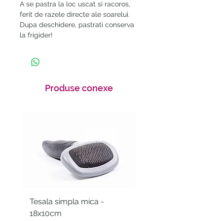
A se pastra la loc uscat si racoros,
ferit de razele directe ale soarelui.
Dupa deschidere, pastrati conserva
la frigider!
Produse conexe
Tesala simpla mica -
Betisoare igienice pe
18x10cm
curatarea urechiilor -