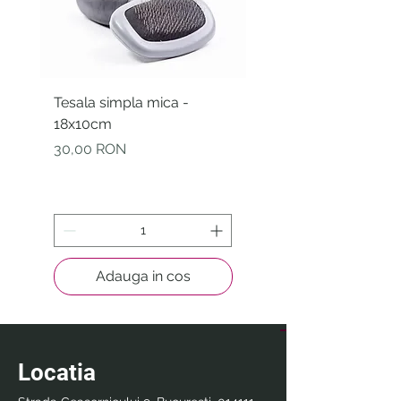
Tesala simpla mica -
Betisoare igienice pe
18x10cm
curatarea urechiilor -
Bamboostick - S-M -
Preț
30,00 RON
30buc.
Preț
10,00 RON
Adauga in cos
Locatia