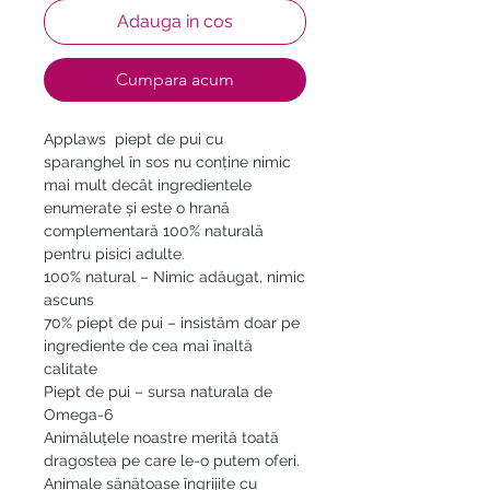
Adauga in cos
Cumpara acum
Applaws piept de pui cu
sparanghel în sos nu conține nimic
mai mult decât ingredientele
enumerate și este o hrană
complementară 100% naturală
pentru pisici adulte. ​
100% natural – Nimic adăugat, nimic
ascuns
70% piept de pui – insistăm doar pe
ingrediente de cea mai înaltă
calitate
Piept de pui – sursa naturala de
Omega-6
Animăluțele noastre merită toată
dragostea pe care le-o putem oferi.
Animale sănătoase îngrijite cu