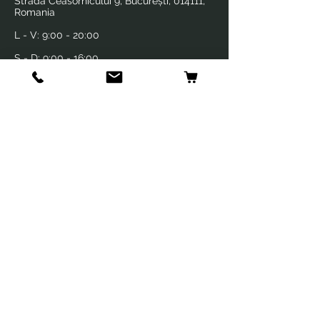
Strada Ceasornicului 9, București, 014111,
Romania
L - V:
9:00 - 20:00
S - D:
9:00 - 16:00
Produse
Farmacie veterinara
Frizerie si cosmetica
Info
Echipa
Contact
Politica de livrare si retur