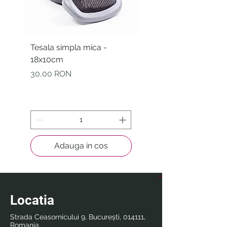
Tesala simpla mica -
Betisoare igienice pe
18x10cm
curatarea urechiilor -
Bamboostick - S-M -
Preț
30,00 RON
30buc.
Preț
10,00 RON
Adauga in cos
Locatia
Strada Ceasornicului 9, București, 014111,
Romania