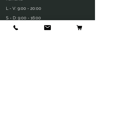
L - V:
9:00 - 20:00
S - D:
9:00 - 16:00
Produse
Farmacie veterinara
Frizerie si cosmetica
Info
Echipa
Contact
Politica de livrare si retur
Termeni si conditii