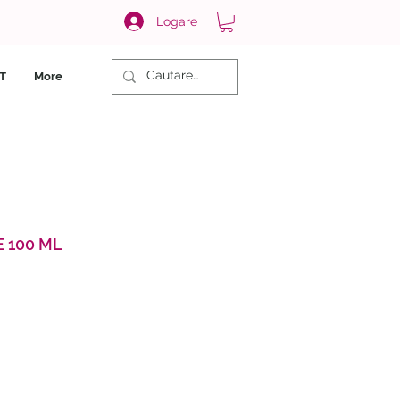
Logare
T
More
 100 ML