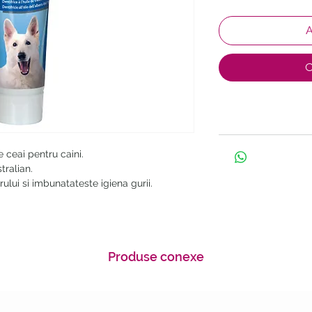
A
C
 ceai pentru caini.

ralian.

ului si imbunatateste igiena gurii.

Produse conexe