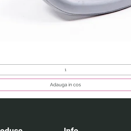
Afișare rapidă
Adauga in cos
roduse
Info