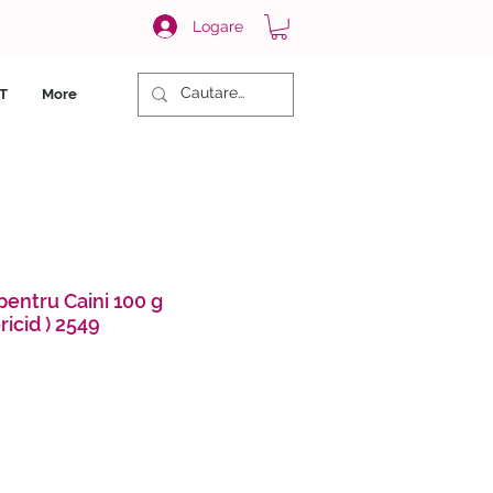
Logare
T
More
pentru Caini 100 g
icid ) 2549