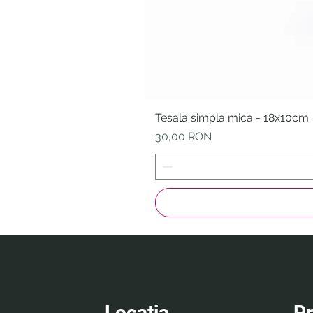
Tesala simpla mica - 18x10cm
Preț
30,00 RON
Locatia
P