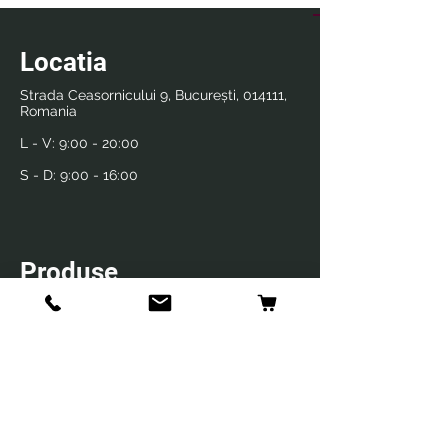
Locatia
Strada Ceasornicului 9, București, 014111,
Romania
L - V:
9:00 - 20:00
S - D:
9:00 - 16:00
Produse
Farmacie veterinara
Frizerie si cosmetica
Info