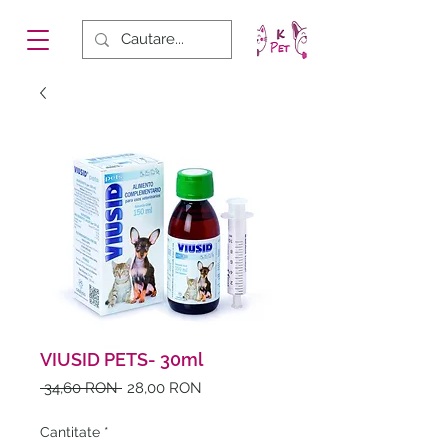
VIUSID PETS- 30ml
Preț
Preț
 34,60 RON 
28,00 RON
normal
redus
Cantitate
*