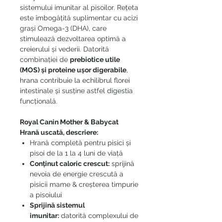
sistemului imunitar al pisoilor. Rețeta
este îmbogățită suplimentar cu acizi
grași Omega-3 (DHA), care
stimulează dezvoltarea optimă a
creierului și vederii. Datorită
combinației de
prebiotice utile
(MOS) și proteine ușor digerabile
,
hrana contribuie la echilibrul florei
intestinale și susține astfel digestia
funcțională.
Royal Canin Mother & Babycat
Hrană uscată, descriere:
Hrană completă pentru pisici și
pisoi de la 1 la 4 luni de viață
Conținut caloric crescut:
sprijină
nevoia de energie crescută a
pisicii mame & creșterea timpurie
a pisoiului
Sprijină sistemul
imunitar:
datorită complexului de