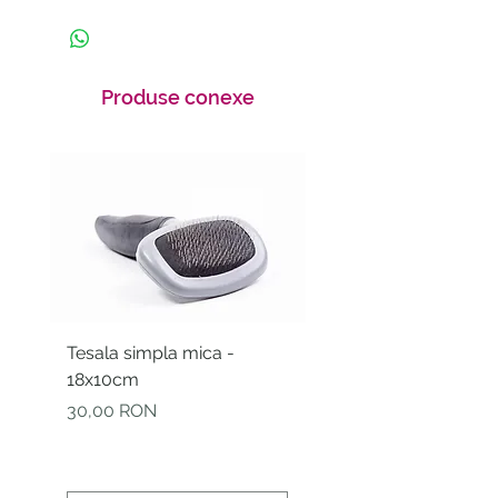
Produse conexe
Tesala simpla mica -
Betisoare igienice pe
18x10cm
curatarea urechiilor -
Bamboostick - S-M -
Preț
30,00 RON
30buc.
Preț
10,00 RON