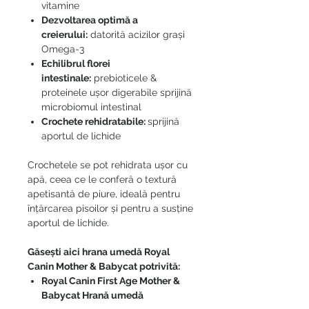
vitamine
Dezvoltarea optimă a
creierului:
datorită acizilor grași
Omega-3
Echilibrul florei
intestinale:
prebioticele &
proteinele ușor digerabile sprijină
microbiomul intestinal
Crochete rehidratabile:
sprijină
aportul de lichide
Crochetele se pot rehidrata ușor cu
apă, ceea ce le conferă o textură
apetisantă de piure, ideală pentru
înțărcarea pisoilor și pentru a susține
aportul de lichide.
Găsești aici hrana umedă Royal
Canin Mother & Babycat potrivită:
Royal Canin First Age Mother &
Babycat Hrană umedă