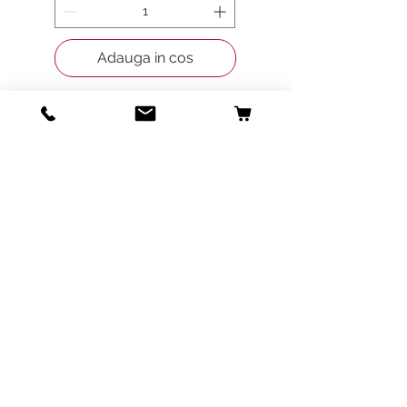
Adauga in cos
Locatia
Strada Ceasornicului 9, București, 014111,
Romania
L - V:
9:00 - 20:00
S - D:
9:00 - 16:00
Produse
Farmacie veterinara