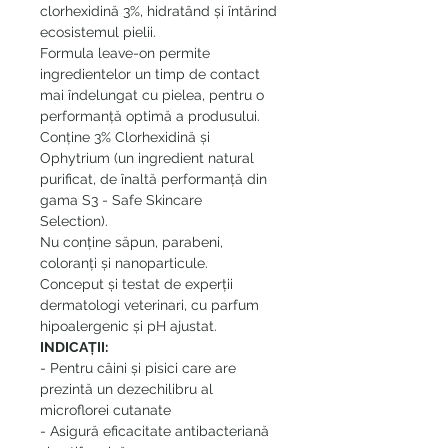
clorhexidină 3%, hidratând și întărind
ecosistemul pielii.
Formula leave-on permite
ingredientelor un timp de contact
mai îndelungat cu pielea, pentru o
performanță optimă a produsului.
Conține 3% Clorhexidină și
Ophytrium (un ingredient natural
purificat, de înaltă performanță din
gama S3 - Safe Skincare
Selection).
Nu conține săpun, parabeni,
coloranți și nanoparticule.
Conceput și testat de experții
dermatologi veterinari, cu parfum
hipoalergenic și pH ajustat.
INDICAȚII:
- Pentru câini și pisici care are
prezintă un dezechilibru al
microflorei cutanate
- Asigură eficacitate antibacteriană