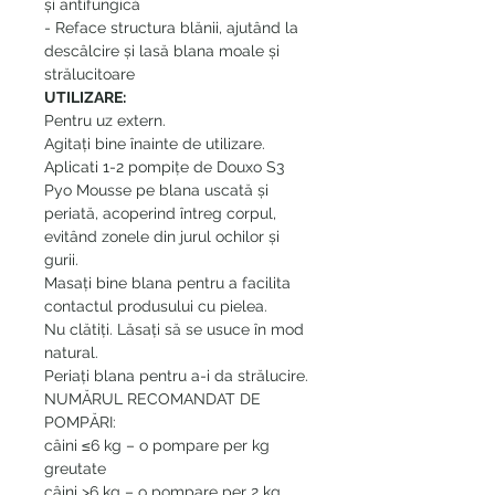
și antifungică
- Reface structura blănii, ajutând la
descâlcire și lasă blana moale și
strălucitoare
UTILIZARE:
Pentru uz extern.
Agitați bine înainte de utilizare.
Aplicati 1-2 pompițe de Douxo S3
Pyo Mousse pe blana uscată și
periată, acoperind întreg corpul,
evitând zonele din jurul ochilor și
gurii.
Masați bine blana pentru a facilita
contactul produsului cu pielea.
Nu clătiți. Lăsați să se usuce în mod
natural.
Periați blana pentru a-i da strălucire.
NUMĂRUL RECOMANDAT DE
POMPĂRI:
câini ≤6 kg – o pompare per kg
greutate
câini >6 kg – o pompare per 2 kg