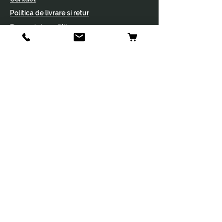
Politica de livrare si retur
Termeni si conditii
Politica de cookies
Vrei să te anunțăm de
promoții și noutăți?
Abonare
© 2023, KPet.
Developed by
CogniSearch
.